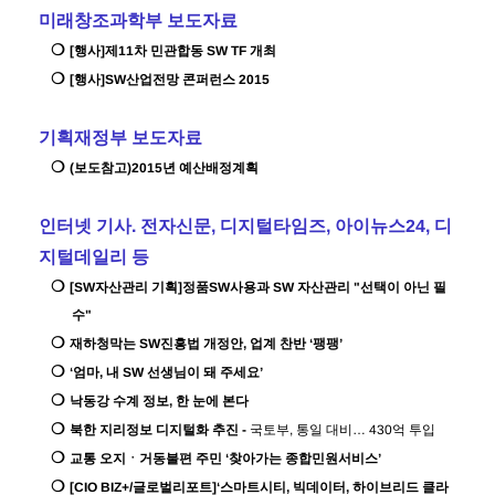
미래창조과학부 보도자료
❍
[
행사
]
제
11
차 민관합동
SW TF
개최
❍
[
행사
]SW
산업전망 콘퍼런스
2015
기획재정부 보도자료
❍
(
보도참고
)2015
년 예산배정계획
인터넷 기사
.
전자신문
,
디지털타임즈
,
아이뉴스
24,
디
지털데일리 등
❍
[SW
자산관리 기획
]
정품
SW
사용과
SW
자산관리
"
선택이 아닌 필
수
"
❍
재하청막는
SW
진흥법 개정안
,
업계 찬반
‘
팽팽
’
❍
‘
엄마
,
내
SW
선생님이 돼 주세요
’
❍
낙동강 수계 정보
,
한 눈에 본다
❍
북한 지리정보 디지털화 추진
-
국토부
,
통일 대비
…
430
억 투입
❍
교통 오지
ㆍ
거동불편 주민
‘
찾아가는 종합민원서비스
’
❍
[CIO BIZ+/
글로벌리포트
]‘
스마트시티
,
빅데이터
,
하이브리드 클라