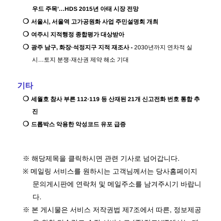
우드 주목
’
…
HDS 2015
년 아태 시장 전망
❍
서울시
,
서울역 고가공원화 사업 주민설명회 개최
❍
여주시 지적행정 종합평가 대상받아
❍
광주 남구
,
화장
·
석정지구 지적 재조사
-
2030
년까지 연차적 실
시
…
토지 분쟁
·
재산권 제약 해소 기대
기타
❍
세월호 참사 부른
112·119
등 산재된
21
개 신고전화 번호 통합 추
진
❍
드롭박스 악용한 악성코드 유포 급증
※
해당제목을 클릭하시면 관련 기사로 넘어갑니다
.
※
메일링 서비스를 원하시는 고객님께서는 당사홈페이지
문의게시판에 연락처 및 메일주소를 남겨주시기 바랍니
다
.
※
본 게시물은 서비스 저작권법 제
7
조에서 따른
,
정보제공