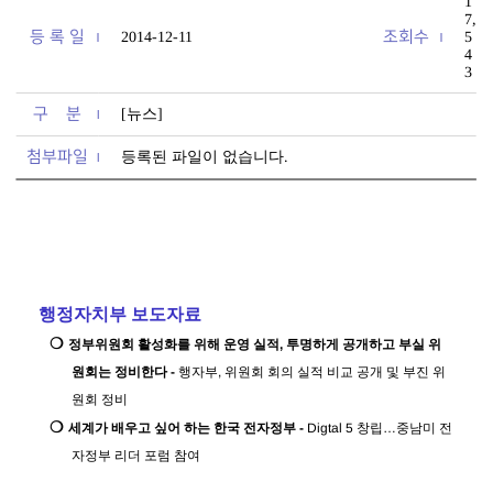
1
7,
등 록 일
조회수
2014-12-11
5
4
3
구 분
[뉴스]
첨부파일
등록된 파일이 없습니다.
행정자치부 보도자료
❍
정부위원회 활성화를 위해 운영 실적
,
투명하게 공개하고 부실 위
원회는 정비한다
-
행자부
,
위원회 회의 실적 비교 공개 및 부진 위
원회 정비
❍
세계가 배우고 싶어 하는 한국 전자정부
-
Digtal 5
창립
…
중남미 전
자정부 리더 포럼 참여