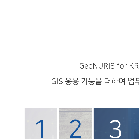
GeoNURIS fo
GIS 응용 기능을 더하여 
1
2
3